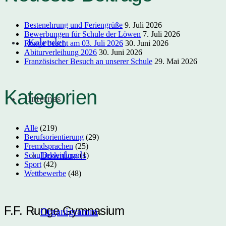
Bestenehrung und Feriengrüße
9. Juli 2026
Bewerbungen für Schule der Löwen
7. Juli 2026
Kalender
Runge beacht am 03. Juli 2026
30. Juni 2026
Abiturverleihung 2026
30. Juni 2026
Französischer Besuch an unserer Schule
29. Mai 2026
Kategorien
Internes
Alle
(219)
Berufsorientierung
(29)
Fremdsprachen
(25)
Downloads
Schulbekleidung
(1)
Sport
(42)
Wettbewerbe
(48)
F.F. Runge Gymnasium
Organigramm