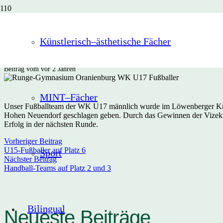
U17-Fußballer si
Künstlerisch–ästhetische Fächer
Beitrag vom
vor 2 Jahren
MINT–Fächer
Unser Fußballteam der WK U17 männlich wurde im Löwenberger Kreis
Hohen Neuendorf geschlagen geben. Durch das Gewinnen der Vizekreism
Erfolg in der nächsten Runde.
Vorheriger Beitrag
U15-Fußballer auf Platz 6
Sport
Nächster Beitrag
Handball-Teams auf Platz 2 und 3
Bilingual
Neueste Beiträge