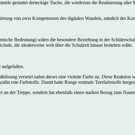
rie gestattet dreieckige Tische, die wiederum die Realisierung aller M
ierung von zwei Kompetenzen des digitalen Wandels, nämlich der Kom
emische Bedeutung) sollen die besondere Beziehung in der Schülerscha
hule, die idealerweise weit über die Schulzeit hinaus bestehen sollte.
e aufgefallen.
lklösung versetzt nahm dieses eine violette Farbe an. Diese Reaktion 
nilin rote Farbstoffe. Damit hatte Runge erstmals Teerfarbstoffe herges
upfer an der Treppe, sondern hat ebenfalls einen starken Bezug zum Nam