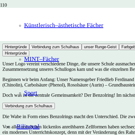
Logokonzeption
Künstlerisch–ästhetische Fächer
Hintergründe
Verbindung zum Schulhaus
unser Runge-Geist
Farbge
Hintergründe
MINT–Fächer
Unser Logo vereint verschiedene Dinge, die unsere Schule ausmache
Zusammensetzung unseres Schullogos kam und was die einzelnen Bes
Beginnen wir beim Anfang: Unser Namensgeber Friedlieb Ferdinand Run
(Chinolin), Carbolsäure (Phenol), Rosolsäure (Aurin) – Grundbauste
Sport
Doch was ist die zentrale Gemeinsamkeit? Der Benzolring! Im nächste
Verbindung zum Schulhaus
Die Wabe in Form eines Benzolrings macht den Unterschied. Die zwe
Bilingual
Von allen möglichen lückenlos anreihbaren Zellformen haben sechsec
ein modernes Unterrichtskonzept, denn mit der Veränderung des Rah