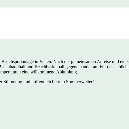
03. Juli 2026
der Beachsportanlage in Velten. Nach der gemeinsamen Anreise und eine
 Beachhandball und Beachbasketball
gegeneinander an.
Für das leiblich
 Temperaturen eine willkommene Abkühlung.
uter Stimmung und hoffentlich bestem Sommerwetter!