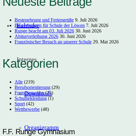
Neueste Beiträge
Bestenehrung und Feriengrüße
9. Juli 2026
Kalender
Bewerbungen für Schule der Löwen
7. Juli 2026
Runge beacht am 03. Juli 2026
30. Juni 2026
Abiturverleihung 2026
30. Juni 2026
Französischer Besuch an unserer Schule
29. Mai 2026
Internes
Kategorien
Alle
(219)
Berufsorientierung
(29)
Downloads
Fremdsprachen
(25)
Schulbekleidung
(1)
Sport
(42)
Wettbewerbe
(48)
Organigramm
F.F. Runge Gymnasium