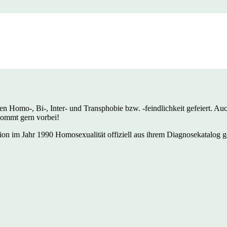
Oranienburg
 Homo-, Bi-, Inter- und Transphobie bzw. -feindlichkeit gefeiert. Au
Kommt gern vorbei!
on im Jahr 1990 Homosexualität offiziell aus ihrem Diagnosekatalog ge