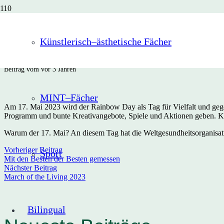
Rainbow Day in 
Künstlerisch–ästhetische Fächer
Beitrag vom
vor 3 Jahren
MINT–Fächer
Am 17. Mai 2023 wird der Rainbow Day als Tag für Vielfalt und gegen
Programm und bunte Kreativangebote, Spiele und Aktionen geben. 
Warum der 17. Mai? An diesem Tag hat die Weltgesundheitsorganisati
Vorheriger Beitrag
Sport
Mit den Besten der Besten gemessen
Nächster Beitrag
March of the Living 2023
Bilingual