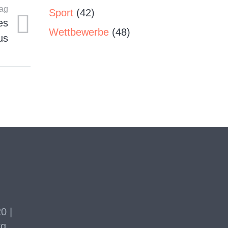
rag
Sport
(42)
es
Wettbewerbe
(48)
us
0 |
rg