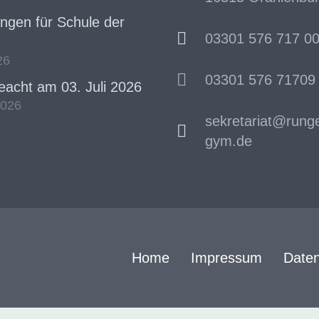
gen für Schule der
03301 576 717 0
26
03301 576 71709
acht am 03. Juli 2026
2026
sekretariat@rung
gym.de
Home
Impressum
Daten