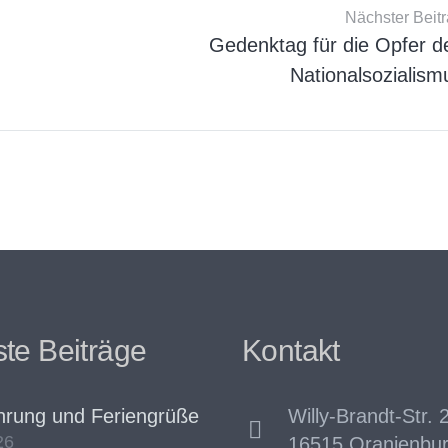
Nächster Beit
Gedenktag für die Opfer d
Nationalsozialism
te Beiträge
Kontakt
hrung und Feriengrüße
Willy-Brandt-Str. 2
26
16515 Oranienbu